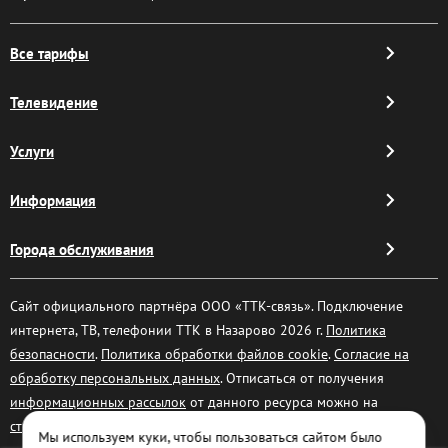
Все тарифы
Телевидение
Услуги
Информация
Города обслуживания
Сайт официального партнёра ООО «ТТК-связь». Подключение
интернета, ТВ, телефонии ТТК в Назарово 2026 г.
Политика
безопасности
.
Политика обработки файлов cookie
.
Согласие на
обработку персональных данных
. Отписаться от получения
информационных рассылок
от данного ресурса можно на
странице
.
Мы используем куки, чтобы пользоваться сайтом было